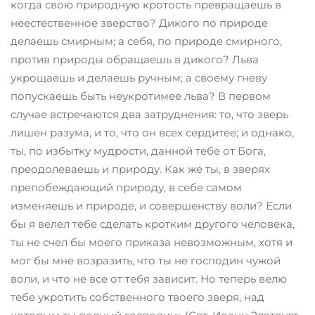
когда свою природную кротость превращаешь в
неестественное зверство? Дикого по природе
делаешь смирным; а себя, по природе смирного,
против природы обращаешь в дикого? Льва
укрощаешь и делаешь ручным; а своему гневу
попускаешь быть неукротимее льва? В первом
случае встречаются два затруднения: то, что зверь
лишен разума, и то, что он всех сердитее; и однако,
ты, по избытку мудрости, данной тебе от Бога,
преодолеваешь и природу. Как же ты, в зверях
препобеждающий природу, в себе самом
изменяешь и природе, и совершенству воли? Если
бы я велел тебе сделать кротким другого человека,
ты не счел бы моего приказа невозможным, хотя и
мог бы мне возразить, что ты не господин чужой
воли, и что не все от тебя зависит. Но теперь велю
тебе укротить собственного твоего зверя, над