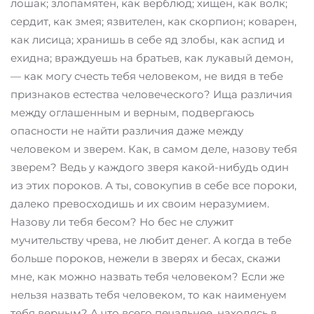
лошак; злопамятен, как верблюд; хищен, как волк;
сердит, как змея; язвителен, как скорпион; коварен,
как лисица; хранишь в себе яд злобы, как аспид и
ехидна; враждуешь на братьев, как лукавый демон,
— как могу счесть тебя человеком, не видя в тебе
признаков естества человеческого? Ища различия
между оглашенным и верным, подвергаюсь
опасности не найти различия даже между
человеком и зверем. Как, в самом деле, назову тебя
зверем? Ведь у каждого зверя какой-нибудь один
из этих пороков. А ты, совокупив в себе все пороки,
далеко превосходишь и их своим неразумием.
Назову ли тебя бесом? Но бес не служит
мучительству чрева, не любит денег. А когда в тебе
больше пороков, нежели в зверях и бесах, скажи
мне, как можно назвать тебя человеком? Если же
нельзя назвать тебя человеком, то как наименуем
тебя верным? А что всего печальнее, находясь в