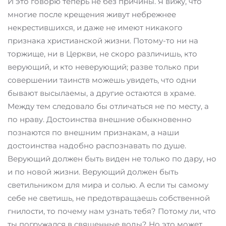
И это говорю теперь не без причины. Я вижу, что
многие после крещения живут небрежнее
некрестившихся, и даже не имеют никакого
признака христианской жизни. Потому-то ни на
торжище, ни в Церкви, не скоро различишь, кто
верующий, и кто неверующий; разве только при
совершении таинств можешь увидеть, что одни
бывают высылаемы, а другие остаются в храме.
Между тем следовало бы отличаться не по месту, а
по нраву. Достоинства внешние обыкновенно
познаются по внешним признакам, а наши
достоинства надобно распознавать по душе.
Верующий должен быть виден не только по дару, но
и по новой жизни. Верующий должен быть
светильником для мира и солью. А если ты самому
себе не светишь, не предотвращаешь собственной
гнилости, то почему нам узнать тебя? Потому ли, что
ты погружался в священные воды? Но это может