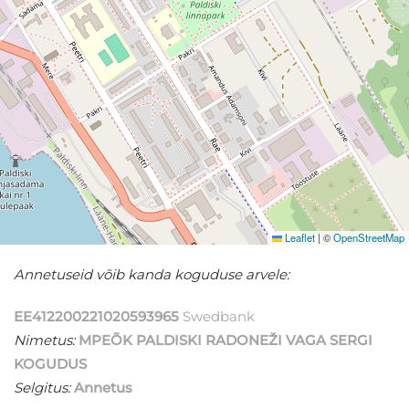
Leaflet
|
©
OpenStreetMap
Annetuseid võib kanda koguduse arvele:
EE412200221020593965
Swedbank
Nimetus:
MPEÕK PALDISKI RADONEŽI VAGA SERGI
KOGUDUS
Selgitus:
Annetus