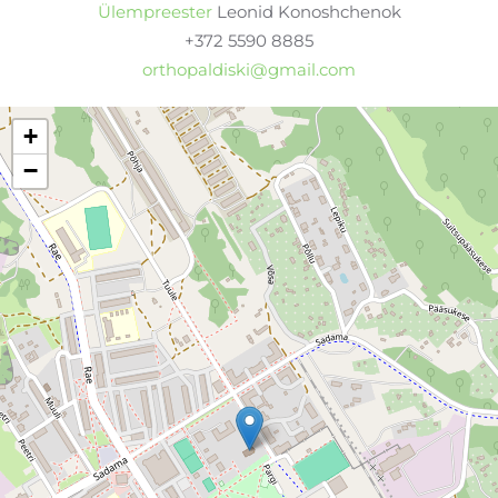
Ülempreester
Leonid Konoshchenok
+372 5590 8885
orthopaldiski@gmail.com
+
−